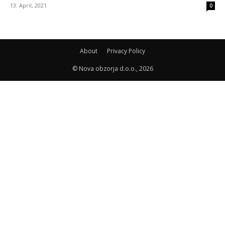
13. April, 2021
0
About
Privacy Policy
© Nova obzorja d.o.o., 2026